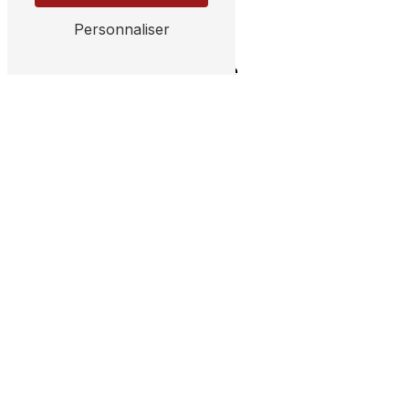
Personnaliser
Adresse
155 Rue Lagardère
33210 Coimères
Téléphone
05 56 25 09 12
E-mail