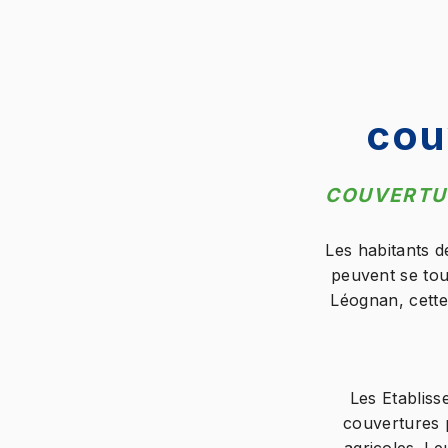
cou
COUVERTUR
Les habitants d
peuvent se tou
Léognan, cette
Les Etabliss
couvertures p