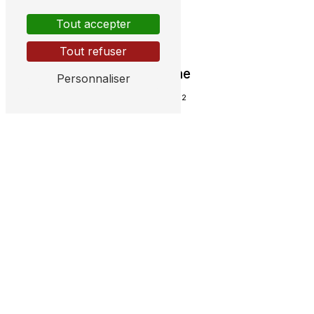
Tout accepter
Tout refuser
Téléphone
Personnaliser
05 56 25 09 12
E-mail
laurent.charpente@orange.fr